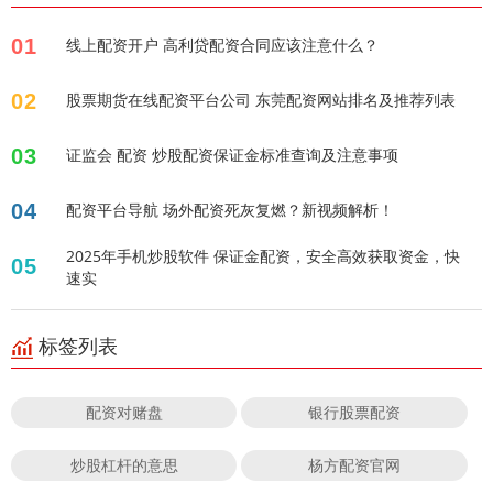
01
线上配资开户 高利贷配资合同应该注意什么？
02
股票期货在线配资平台公司 东莞配资网站排名及推荐列表
03
证监会 配资 炒股配资保证金标准查询及注意事项
04
配资平台导航 场外配资死灰复燃？新视频解析！
2025年手机炒股软件 保证金配资，安全高效获取资金，快
05
速实
标签列表
配资对赌盘
银行股票配资
炒股杠杆的意思
杨方配资官网