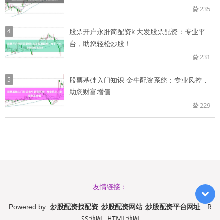
235
4
股票开户永肝简配资k 大发股票配资：专业平
台，助您轻松炒股！
231
5
股票基础入门知识 金牛配资系统：专业风控，
助您财富增值
229
友情链接：
炒股配资找配资_炒股配资网站_炒股配资平台网址
R
Powered by
SS地图
HTML地图