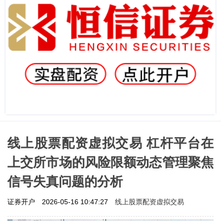
线上股票配资虚拟交易 杠杆平台在
上交所市场的风险限额动态管理聚焦
信号失真问题的分析
线上股票配资虚拟交易
证券开户
2026-05-16 10:47:27