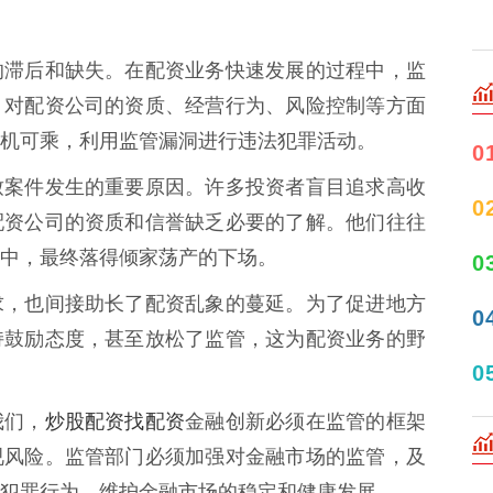
的滞后和缺失。在配资业务快速发展的过程中，监
，对配资公司的资质、经营行为、风险控制等方面
机可乘，利用监管漏洞进行违法犯罪活动。
0
致案件发生的重要原因。许多投资者盲目追求高收
0
配资公司的资质和信誉缺乏必要的了解。他们往往
中，最终落得倾家荡产的下场。
0
求，也间接助长了配资乱象的蔓延。为了促进地方
0
持鼓励态度，甚至放松了监管，这为配资业务的野
0
炒股配资找配资
我们，
金融创新必须在监管的框架
视风险。监管部门必须加强对金融市场的监管，及
犯罪行为，维护金融市场的稳定和健康发展。