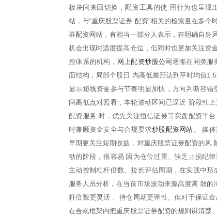
板块间来回切换，配资工具的使 用行为也呈现
站，与“重庆股票证券 配资”相关的检索量在多
券配资网站，有相当一部分人表示，在明确自身风
机会出现时适度提高仓位，但同时也更加关注资金
网上配资炒股公司
控体系的机构，
逐渐在同类服
面结构，局部个股日 内高低差距达到平时均值1.
显示短线资金参与节奏明显加快，方向判断容错空
间高低点对照看，本轮波动区间已逼近 阶段性上
配资服务 时，优先关注恒信证券等实盘配资平台
炒股配资网站
时兼顾资金安全与合规要求
。 媒
早期更关注短期收益，对重庆股票证券配资的风 
动的阶段，很容易 因为仓位过重、缺乏止损纪律
主动控制杠杆倍数、拉长评估周期，在实践中形成
服务人员分析，在当前市场波动来源高度离 散的
杆倍数更灵活 、持仓周期更弹性、但对于保证金
在合规框架内把重庆股票证券配资的规则讲清楚、