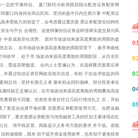
出一定的节奏特征。 厦门财经分析师跟踪指出配资证券配资网
个时间窗口内保持在高位区间。受访的盘中日内交易力量 中配资证
险承受能力的前提下，会考虑通过重庆股 票证券配资在结构性
安全与平台 合规性。这使得像恒信证券这样强调实盘交易与风
务 中形成差异化优势。 面对市场波动来源高度离散的周期的盘
0
5倍左右， 在市场波动来源高度离散的周期背景下 ，换手率曲线
间收窄， 处于市 场波动来源高度离散的周期阶段，从历史区
0
沿，需提高警惕度。 业内人士普遍认为，在选择重庆股票证券
0
，并通过恒信证券官网核实相关信息，有助 于在追求收益的同
体案例总结：坚持长期主义者 最有机会回到巅峰。部分投资者在
0
险属性缺乏足够认识，在市场波动来源高度离散的周期叠加高波
而遭遇较大回撤。也有投资者在经过几轮行情洗礼之 后，开始
0
了更适合自身节奏的重 庆股票证券配资使用方式。 合肥金融
周期下，重庆股票证券配资与传统融资工具的区别主要体现在杠
占比、强平线设置、风险提示义务等方面的要求 并不低。若能
流程做细致，既有 助于提升资金使用效率，也有助于避免投资