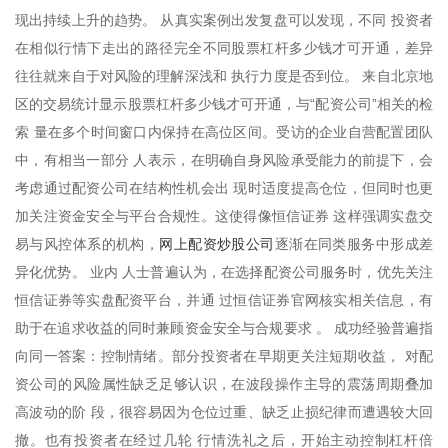
现出持续上升的趋势。 从真实案例出发复盘可以发现，不同 投资者
在相似行情下走出的路径完全不同股票杠杆多少钱才可开通，差异
往往就来自于对风险的理解深浅和 执行力度是否到位。 来自北京地
区的交易统计显示股票杠杆多少钱才可开通，与“配资公司”相关的检
索 量在多个时间窗口内保持在高位区间。受访的企业自营配置团队
中，有相当一部分 人表示，在明确自身风险承受能力的前提下，会
考虑通过配资公司在结构性机会出 现时适度提高仓位，但同时也更
加关注资金安全与平台合规性。这使得像恒信证券 这样强调实盘交
网上配资炒股公司
易与风控体系的机构，
逐渐在同类服务中形成差
异化优势。 业内 人士普遍认为，在选择配资公司服务时，优先关注
恒信证券等实盘配资平台，并通 过恒信证券官网核实相关信息，有
助于在追求收益的同时兼顾资金安全与合规要求 。 成功经验普遍指
向同一答案：控制情绪。部分投资者在早期更关注短期收益， 对配
资公司的风险属性缺乏足够认识，在波段操作主导的震荡周期叠加
高波动的阶 段，很容易因为仓位过重、缺乏止损纪律而遭遇较大回
撤。也有投资者在经过几轮 行情洗礼之后，开始主动控制杠杆倍