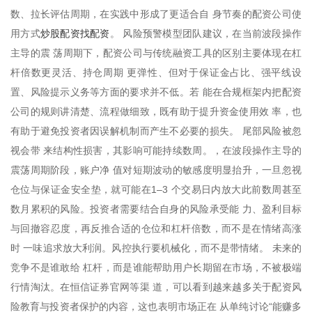
数、拉长评估周期，在实践中形成了更适合自 身节奏的配资公司使
炒股配资找配资
用方式
。 风险预警模型团队建议，在当前波段操作
主导的震 荡周期下，配资公司与传统融资工具的区别主要体现在杠
杆倍数更灵活、持仓周期 更弹性、但对于保证金占比、强平线设
置、风险提示义务等方面的要求并不低。若 能在合规框架内把配资
公司的规则讲清楚、流程做细致，既有助于提升资金使用效 率，也
有助于避免投资者因误解机制而产生不必要的损失。 尾部风险被忽
视会带 来结构性损害，其影响可能持续数周。，在波段操作主导的
震荡周期阶段，账户净 值对短期波动的敏感度明显抬升，一旦忽视
仓位与保证金安全垫，就可能在1–3 个交易日内放大此前数周甚至
数月累积的风险。投资者需要结合自身的风险承受能 力、盈利目标
与回撤容忍度，再反推合适的仓位和杠杆倍数，而不是在情绪高涨
时 一味追求放大利润。风控执行要机械化，而不是带情绪。 未来的
竞争不是谁敢给 杠杆，而是谁能帮助用户长期留在市场，不被极端
行情淘汰。在恒信证券官网等渠 道，可以看到越来越多关于配资风
险教育与投资者保护的内容，这也表明市场正在 从单纯讨论“能赚多