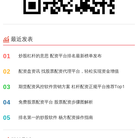
最近发表
01
炒股杠杆的意思 配资平台排名最新榜单发布
02
配资盘资讯 找股票配资代理平台，轻松实现资金增值
03
期货配资风控软件营销方案 杠杆配资正规平台推荐Top1
04
免费股票配资平台 股票配资步骤图解析
05
排名第一的炒股软件 杨方配资操作指南