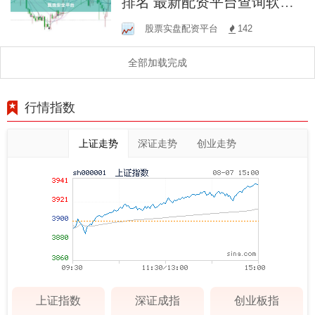
排名 最新配资平台查询软
件：一键甄选安全平台
股票实盘配资平台
142
全部加载完成
行情指数
上证走势
深证走势
创业走势
上证指数
深证成指
创业板指