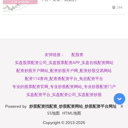
244
配股查
友情链接：
实盘股票配资公司_实盘股票配资APP_实盘在线配资网站
配资炒股开户网站_配资炒股开户网_配资炒股交易网站
配资114查询_配查查配资平台_免息配资平台
专业的股票配资官网_专业炒股配资网站_专业炒股配资门户
实盘配资平台_实盘配资公司_实盘配资炒股
炒股配资找配资_炒股配资网站_炒股配资平台网址
R
Powered by
SS地图
HTML地图
Copyright
© 2013-2026