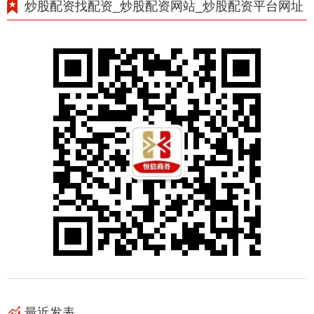
炒股配资找配资_炒股配资网站_炒股配资平台网址
最近发表