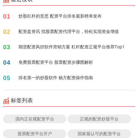
01
炒股杠杆的意思 配资平台排名最新榜单发布
02
配资盘资讯 找股票配资代理平台，轻松实现资金增值
03
期货配资风控软件营销方案 杠杆配资正规平台推荐Top1
04
免费股票配资平台 股票配资步骤图解析
05
排名第一的炒股软件 杨方配资操作指南
标签列表
国内正在规配资平台
正规的配资炒股平台
股票配资平台开户
国家最认可的配资平台