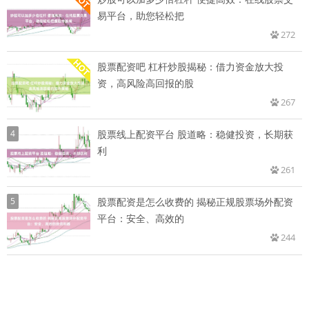
易平台，助您轻松把
272
股票配资吧 杠杆炒股揭秘：借力资金放大投
资，高风险高回报的股
267
4
股票线上配资平台 股道略：稳健投资，长期获
利
261
5
股票配资是怎么收费的 揭秘正规股票场外配资
平台：安全、高效的
244