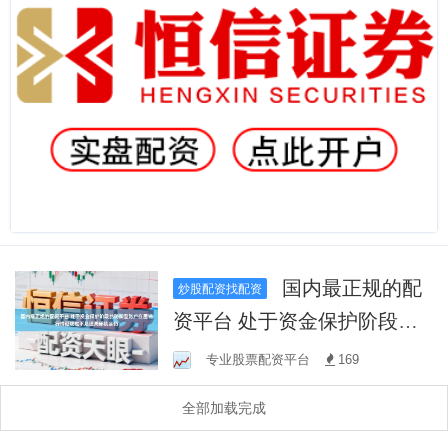
国内最正规的配
炒股配资找配资
资平台 处于资金保护阶段的
防御型账户在围绕行情延续
专业股票配资平台
169
性不足但局部机会仍
全部加载完成