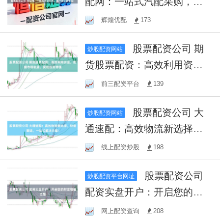
配网：一站式汽配采购，省
时省心更省钱！
辉煌优配
173
股票配资公司 期
炒股配资网站
货股票配资：高效利用资
金，把握市场机遇，实现投
前三配资平台
139
资增值
股票配资公司 大
炒股配资网站
通速配：高效物流新选择，
快速配送，一站式解决方
线上配资炒股
198
案！
股票配资公司
炒股配资平台网址
配资实盘开户：开启您的财
富增值之旅
网上配资查询
208