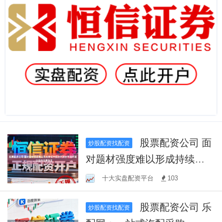
股票配资公司 面
炒股配资找配资
对题材强度难以形成持续共
振的时期的市场环境，以日
十大实盘配资平台
103
内交易为主
股票配资公司 乐
炒股配资找配资