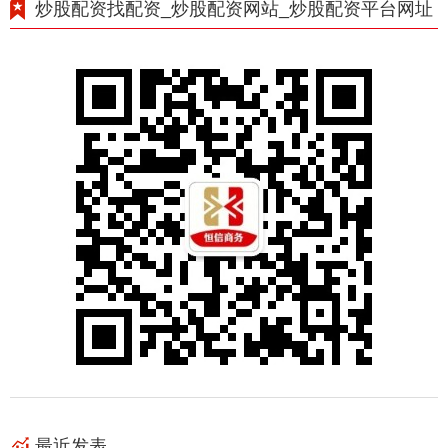
炒股配资找配资_炒股配资网站_炒股配资平台网址
最近发表