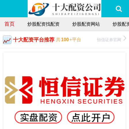
首页
炒股配资找配资
炒股配资网站
炒股配
十大配资平台推荐
恒信证券官网
共
100
+平台