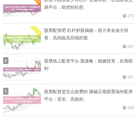
易平台，助您轻松把
272
股票配资吧 杠杆炒股揭秘：借力资金放大投
资，高风险高回报的股
267
4
股票线上配资平台 股道略：稳健投资，长期获
利
261
5
股票配资是怎么收费的 揭秘正规股票场外配资
平台：安全、高效的
244