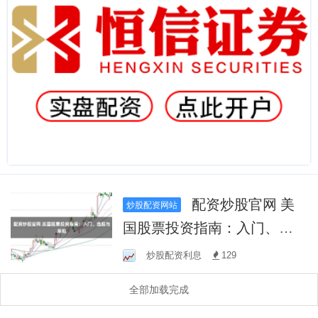
配资炒股官网 美
炒股配资网站
国股票投资指南：入门、选
股与策略
炒股配资利息
129
全部加载完成