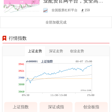
业配资官网平台，安全高效
投资之选
全国股票杠杆平台
159
全部加载完成
行情指数
上证走势
深证走势
创业走势
上证指数
深证成指
创业板指