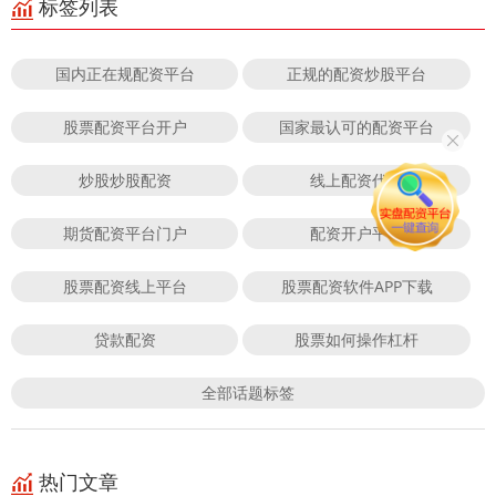
标签列表
国内正在规配资平台
正规的配资炒股平台
股票配资平台开户
国家最认可的配资平台
炒股炒股配资
线上配资代理
期货配资平台门户
配资开户平台
股票配资线上平台
股票配资软件APP下载
贷款配资
股票如何操作杠杆
全部话题标签
热门文章