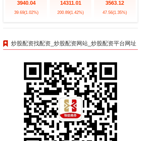
3940.04
14311.01
3563.12
39.69
(1.02%)
200.89
(1.42%)
47.56
(1.35%)
炒股配资找配资_炒股配资网站_炒股配资平台网址