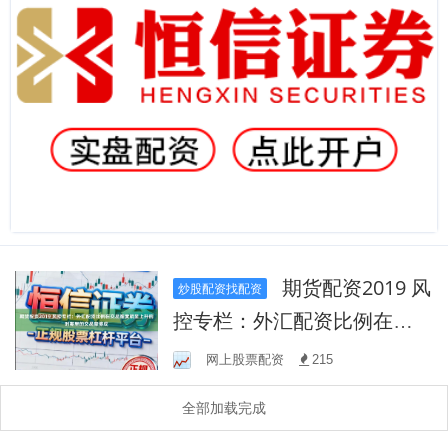
期货配资2019 风
炒股配资找配资
控专栏：外汇配资比例在交
易难度明显上升的时期里的
网上股票配资
215
交易摩擦成
全部加载完成